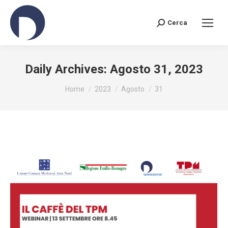
Cerca
Search:
Daily Archives:
Agosto 31, 2023
You are here:
Home
2023
Agosto
31