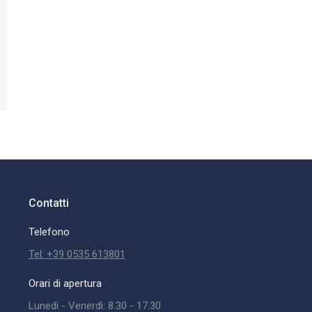
Contatti
Telefono
Tel: +39 0535 613801
Orari di apertura
Lunedì - Venerdì: 8.30 - 17.30