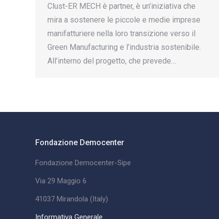
Clust-ER MECH è partner, è un’iniziativa che
mira a sostenere le piccole e medie imprese
manifatturiere nella loro transizione verso il
Green Manufacturing e l’industria sostenibile.
All’interno del progetto, che prevede…
Fondazione Democenter
Fondazione Democenter-Sipe
Via 29 Maggio 6
41037 Mirandola (Italy)
Informativa Generale