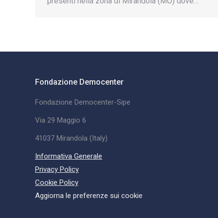
presenti nella zona di Mirandola (MO) dove…
Fondazione Democenter
Fondazione Democenter-Sipe
Via 29 Maggio 6
41037 Mirandola (Italy)
Informativa Generale
Privacy Policy
Cookie Policy
Aggiorna le preferenze sui cookie