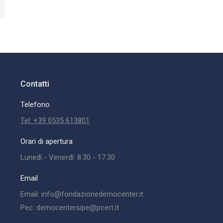
Contatti
Telefono
Tel: +39 0535 613801
Orari di apertura
Lunedì - Venerdì: 8.30 - 17.30
Email
Email: info@fondazionedemocenter.it
Pec: democentersipe@pcert.it