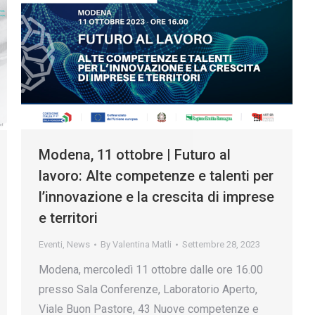
Modena, 11 ottobre | Futuro al
lavoro: Alte competenze e talenti per
l’innovazione e la crescita di imprese
e territori
Eventi
,
News
By
Valentina Matli
Settembre 28, 2023
Modena, mercoledì 11 ottobre dalle ore 16.00
presso Sala Conferenze, Laboratorio Aperto,
Viale Buon Pastore, 43 Nuove competenze e