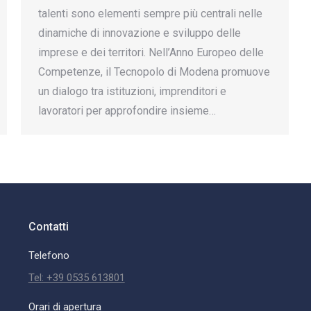
talenti sono elementi sempre più centrali nelle
dinamiche di innovazione e sviluppo delle
imprese e dei territori. Nell’Anno Europeo delle
Competenze, il Tecnopolo di Modena promuove
un dialogo tra istituzioni, imprenditori e
lavoratori per approfondire insieme…
Contatti
Telefono
Tel: +39 0535 613801
Orari di apertura