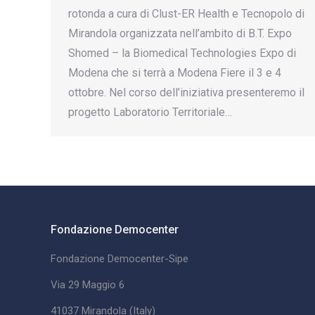
rotonda a cura di Clust-ER Health e Tecnopolo di
Mirandola organizzata nell’ambito di B.T. Expo
Shomed – la Biomedical Technologies Expo di
Modena che si terrà a Modena Fiere il 3 e 4
ottobre. Nel corso dell’iniziativa presenteremo il
progetto Laboratorio Territoriale…
Fondazione Democenter
Fondazione Democenter-Sipe
Via 29 Maggio 6
41037 Mirandola (Italy)