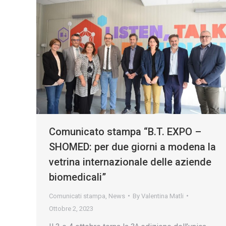
Comunicato stampa “B.T. EXPO –
SHOMED: per due giorni a modena la
vetrina internazionale delle aziende
biomedicali”
Comunicati stampa
,
News
By
Valentina Matli
Ottobre 2, 2023