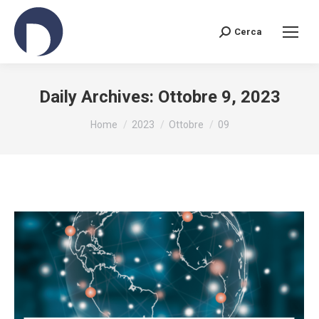
Cerca
Search:
Daily Archives:
Ottobre 9, 2023
You are here:
Home
2023
Ottobre
09