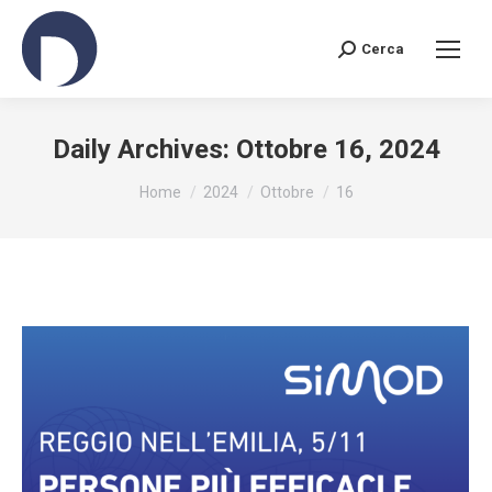
Cerca
Search:
Daily Archives:
Ottobre 16, 2024
You are here:
Home
2024
Ottobre
16