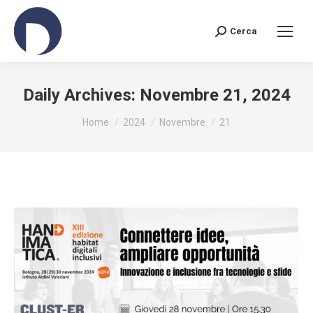
Cerca
Search:
Daily Archives:
Novembre 21, 2024
You are here:
Home
2024
Novembre
21