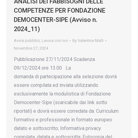
ANALISI DEI FABBISOGNI DELLE
COMPETENZE PER FONDAZIONE
DEMOCENTER-SIPE (Avviso n.
2024_11)
Avvisi pubblici
,
Lavora con noi
By
Valentina Matli
Novembre 27, 2024
Pubblicazione 27/11/2024 Scadenza
09/12/2024 ore 13.00 La
domanda di partecipazione alla selezione dovrà
essere compilata ed inviata utilizzando
esclusivamente la modulistica di Fondazione
Democenter-Sipe (scaricabile dai link sotto
riportati) e dovrà essere corredata da: Curriculum
formativo e professionale in formato europeo
datato e sottoscritto; Informativa privacy
compilata, datata e sottoscritta; Fotocopia del