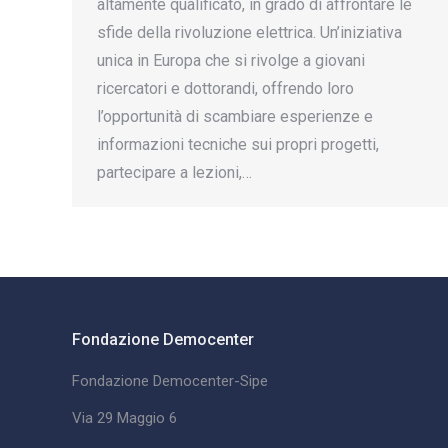
altamente qualificato, in grado di affrontare le
sfide della rivoluzione elettrica. Un’iniziativa
unica in Europa che si rivolge a giovani
ricercatori e dottorandi, offrendo loro
l’opportunità di scambiare esperienze e
informazioni tecniche sui propri progetti,
partecipare a lezioni,…
Fondazione Democenter
Fondazione Democenter-Sipe
Via 29 Maggio 6