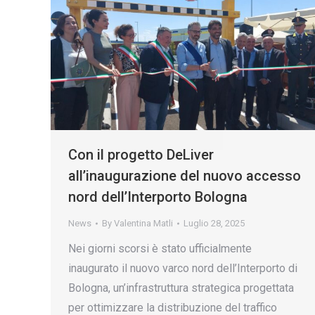
Con il progetto DeLiver
all’inaugurazione del nuovo accesso
nord dell’Interporto Bologna
News
By
Valentina Matli
Luglio 28, 2025
Nei giorni scorsi è stato ufficialmente
inaugurato il nuovo varco nord dell’Interporto di
Bologna, un’infrastruttura strategica progettata
per ottimizzare la distribuzione del traffico