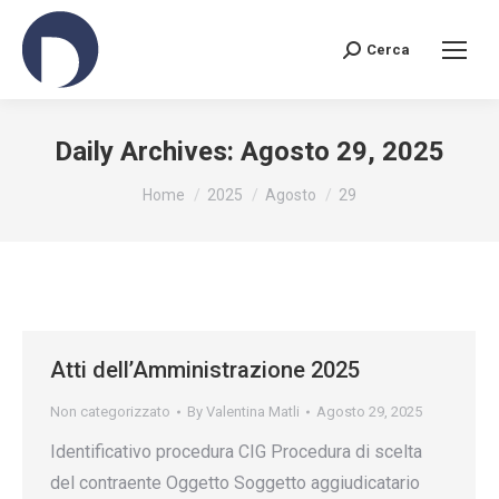
Cerca
Search:
Daily Archives:
Agosto 29, 2025
You are here:
Home
2025
Agosto
29
Atti dell’Amministrazione 2025
Non categorizzato
By
Valentina Matli
Agosto 29, 2025
Identificativo procedura CIG Procedura di scelta
del contraente Oggetto Soggetto aggiudicatario