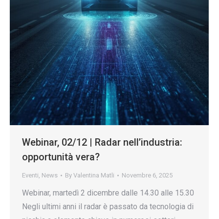
Webinar, 02/12 | Radar nell’industria:
opportunità vera?
Eventi
,
News
By
Valentina Matli
Novembre 6, 2025
Webinar, martedì 2 dicembre dalle 14.30 alle 15.30
Negli ultimi anni il radar è passato da tecnologia di