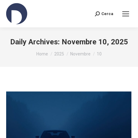
Cerca
Search:
Daily Archives:
Novembre 10, 2025
You are here:
Home
2025
Novembre
10