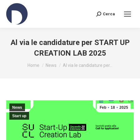
Cerca
Search:
Al via le candidature per START UP
CREATION LAB 2025
You are here:
Home
News
Al via le candidature per…
News
Feb
18
2025
Start up