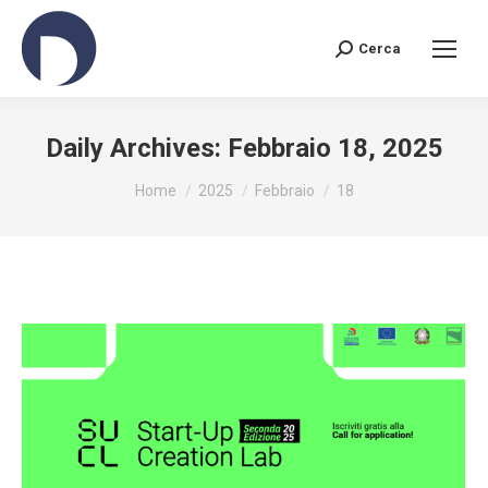
Cerca
Search:
Daily Archives:
Febbraio 18, 2025
You are here:
Home
2025
Febbraio
18