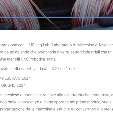
orazione con il MElting Lab (Laboratorio di Macchine e Azionamen
volge ad aziende che operano in diversi settori industriali che uti
ne utensili CNC, robotica, ecc.).
zato, della rispettiva durata di 27 e 21 ore:
3 FEBBRAIO 2024
1 GIUGNO 2024
 tecniche e specifiche relative alle caratteristiche costruttive, a
artendo dalle conoscenze di base apprese nel primo modulo, vuole
a progettazione delle macchine elettriche e i convertitori di po