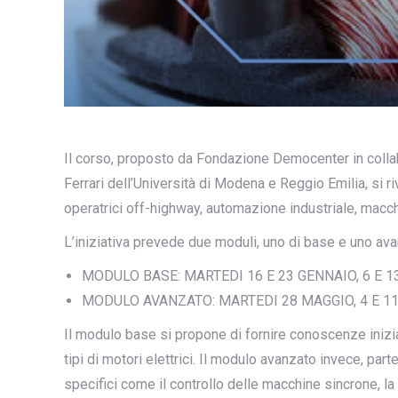
Il corso, proposto da Fondazione Democenter in collab
Ferrari dell’Università di Modena e Reggio Emilia, si ri
operatrici off-highway, automazione industriale, macchi
L’iniziativa prevede due moduli, uno di base e uno avan
MODULO BASE: MARTEDI 16 E 23 GENNAIO, 6 E 1
MODULO AVANZATO: MARTEDI 28 MAGGIO, 4 E 1
Il modulo base si propone di fornire conoscenze iniziali
tipi di motori elettrici. Il modulo avanzato invece, p
specifici come il controllo delle macchine sincrone, l