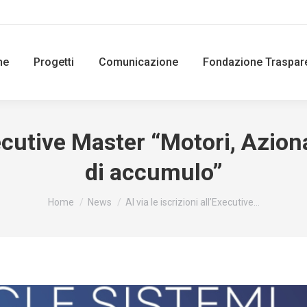
ne
Progetti
Comunicazione
Fondazione Traspar
Executive Master “Motori, Azion
di accumulo”
You are here:
Home
News
Al via le iscrizioni all’Executive…