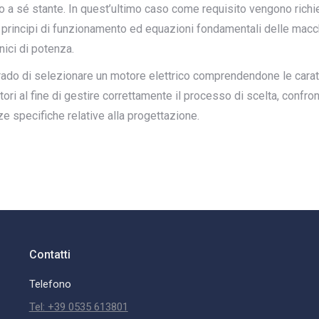
a sé stante. In quest’ultimo caso come requisito vengono richi
ivi, principi di funzionamento ed equazioni fondamentali delle macc
nici di potenza.
rado di selezionare un motore elettrico comprendendone le caratte
ori al fine di gestire correttamente il processo di scelta, confro
e specifiche relative alla progettazione.
Contatti
Telefono
Tel: +39 0535 613801