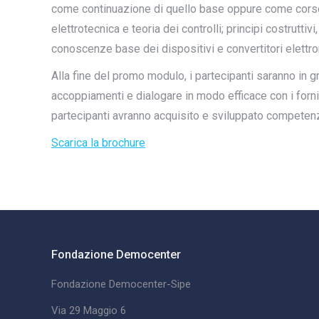
come continuazione di quello base oppure come corso 
elettrotecnica e teoria dei controlli; principi costrutt
conoscenze base dei dispositivi e convertitori elettro
Alla fine del promo modulo, i partecipanti saranno in g
accoppiamenti e dialogare in modo efficace con i fornit
partecipanti avranno acquisito e sviluppato competenz
Scarica la brochure
Fondazione Democenter
Fondazione Democenter-Sipe
Via 29 Maggio 6