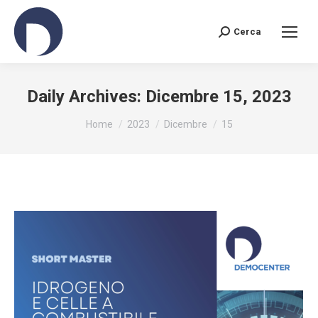
Cerca
Search:
Daily Archives:
Dicembre 15, 2023
You are here:
Home
2023
Dicembre
15