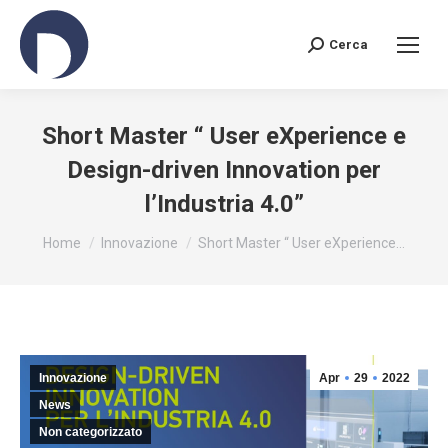
Cerca
Search:
Short Master “ User eXperience e
Design-driven Innovation per
l’Industria 4.0”
You are here:
Home
Innovazione
Short Master “ User eXperience…
Innovazione
Apr
29
2022
News
Non categorizzato