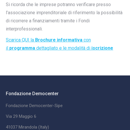
Si ricorda che le imprese potranno verificare presso
l’associazione imprenditoriale di riferimento la possibilità
di ricorrere a finanziamenti tramite i Fondi
interprofessionali.
Scarica QUI la
Brochure informativa
con
il
programma
dettagliato e le modalità di
iscrizione
Fondazione Democenter
Fondazione Democenter-Sipe
Via 29 Maggio 6
41037 Mirandola (Italy)