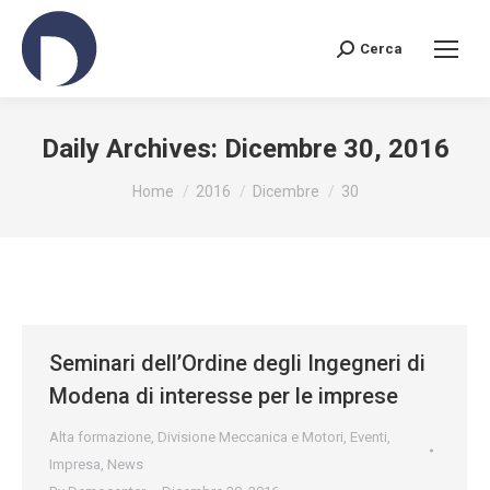
Cerca
Search:
Daily Archives:
Dicembre 30, 2016
You are here:
Home
2016
Dicembre
30
Seminari dell’Ordine degli Ingegneri di
Modena di interesse per le imprese
Alta formazione
,
Divisione Meccanica e Motori
,
Eventi
,
Impresa
,
News