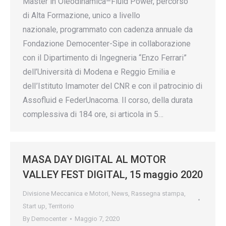
Master in Oleodinamica–Fluid Power, percorso
di Alta Formazione, unico a livello
nazionale, programmato con cadenza annuale da
Fondazione Democenter-Sipe in collaborazione
con il Dipartimento di Ingegneria “Enzo Ferrari”
dell’Università di Modena e Reggio Emilia e
delI’Istituto Imamoter del CNR e con il patrocinio di
Assofluid e FederUnacoma. Il corso, della durata
complessiva di 184 ore, si articola in 5…
MASA DAY DIGITAL AL MOTOR
VALLEY FEST DIGITAL, 15 maggio 2020
Divisione Meccanica e Motori
,
News
,
Rassegna stampa
,
Start up
,
Territorio
By
Democenter
Maggio 7, 2020