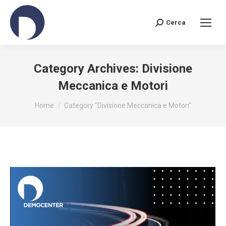
Cerca
Search:
Category Archives:
Divisione
Meccanica e Motori
You are here:
Home
Category "Divisione Meccanica e Motori"