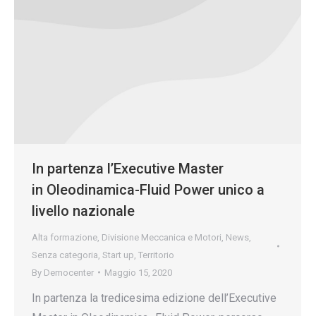
In partenza l’Executive Master
in Oleodinamica-Fluid Power unico a
livello nazionale
Alta formazione
,
Divisione Meccanica e Motori
,
News
,
Senza categoria
,
Start up
,
Territorio
By
Democenter
Maggio 15, 2020
In partenza la tredicesima edizione dell’Executive