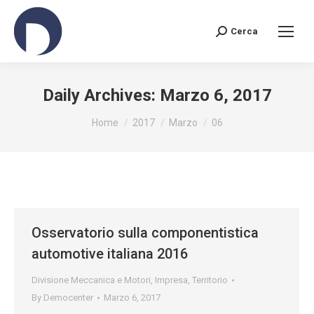
Cerca
Search:
Daily Archives:
Marzo 6, 2017
You are here:
Home
2017
Marzo
06
Osservatorio sulla componentistica
automotive italiana 2016
Divisione Meccanica e Motori
,
Impresa
,
Territorio
By
Democenter
Marzo 6, 2017