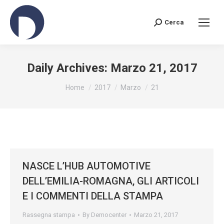
Cerca
Search:
Daily Archives:
Marzo 21, 2017
You are here:
Home
2017
Marzo
21
NASCE L’HUB AUTOMOTIVE
DELL’EMILIA-ROMAGNA, GLI ARTICOLI
E I COMMENTI DELLA STAMPA
Rassegna stampa
By
Democenter
Marzo 21, 2017