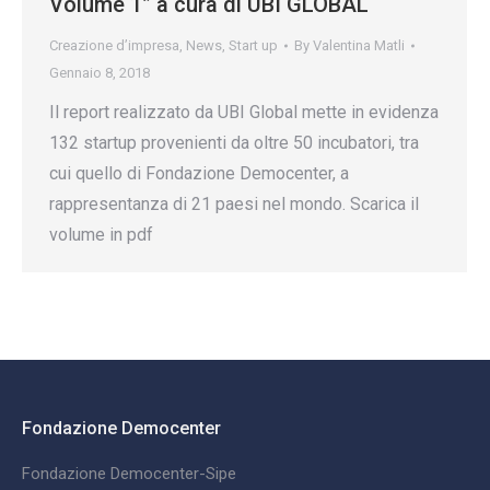
Volume 1” a cura di UBI GLOBAL
Creazione d’impresa
,
News
,
Start up
By
Valentina Matli
Gennaio 8, 2018
Il report realizzato da UBI Global mette in evidenza
132 startup provenienti da oltre 50 incubatori, tra
cui quello di Fondazione Democenter, a
rappresentanza di 21 paesi nel mondo. Scarica il
volume in pdf
Fondazione Democenter
Fondazione Democenter-Sipe