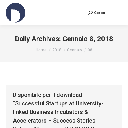
Cerca
Search:
Daily Archives:
Gennaio 8, 2018
You are here:
Home
2018
Gennaio
08
Disponibile per il download
“Successful Startups at University-
linked Business Incubators &
Accelerators – Success Stories