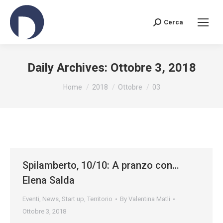
Cerca
Search:
Daily Archives:
Ottobre 3, 2018
You are here:
Home
2018
Ottobre
03
Spilamberto, 10/10: A pranzo con…
Elena Salda
Eventi
,
News
,
Start up
,
Territorio
By
Valentina Matli
Ottobre 3, 2018