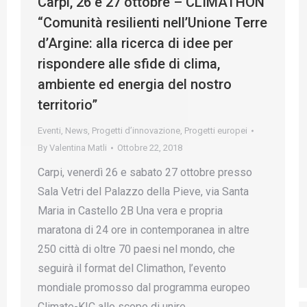
Carpi, 26 e 27 ottobre – CLIMATHON
“Comunità resilienti nell’Unione Terre
d’Argine: alla ricerca di idee per
rispondere alle sfide di clima,
ambiente ed energia del nostro
territorio”
Eventi
,
News
,
Progetti d’innovazione
,
Progetti europei
By
Valentina Matli
Ottobre 22, 2018
Carpi, venerdì 26 e sabato 27 ottobre presso
Sala Vetri del Palazzo della Pieve, via Santa
Maria in Castello 2B Una vera e propria
maratona di 24 ore in contemporanea in altre
250 città di oltre 70 paesi nel mondo, che
seguirà il format del Climathon, l’evento
mondiale promosso dal programma europeo
Climate-KIC allo scopo di unire…