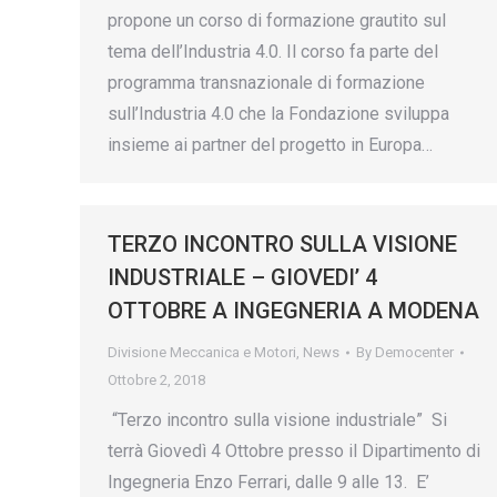
propone un corso di formazione grautito sul
tema dell’Industria 4.0. Il corso fa parte del
programma transnazionale di formazione
sull’Industria 4.0 che la Fondazione sviluppa
insieme ai partner del progetto in Europa…
TERZO INCONTRO SULLA VISIONE
INDUSTRIALE – GIOVEDI’ 4
OTTOBRE A INGEGNERIA A MODENA
Divisione Meccanica e Motori
,
News
By
Democenter
Ottobre 2, 2018
“Terzo incontro sulla visione industriale” Si
terrà Giovedì 4 Ottobre presso il Dipartimento di
Ingegneria Enzo Ferrari, dalle 9 alle 13. E’