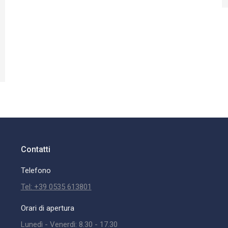
Contatti
Telefono
Tel: +39 0535 613801
Orari di apertura
Lunedì - Venerdì: 8.30 - 17.30