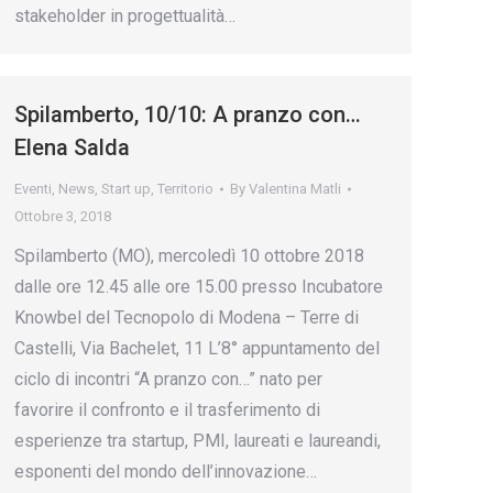
stakeholder in progettualità…
Spilamberto, 10/10: A pranzo con…
Elena Salda
Eventi
,
News
,
Start up
,
Territorio
By
Valentina Matli
Ottobre 3, 2018
Spilamberto (MO), mercoledì 10 ottobre 2018
dalle ore 12.45 alle ore 15.00 presso Incubatore
Knowbel del Tecnopolo di Modena – Terre di
Castelli, Via Bachelet, 11 L’8° appuntamento del
ciclo di incontri “A pranzo con…” nato per
favorire il confronto e il trasferimento di
esperienze tra startup, PMI, laureati e laureandi,
esponenti del mondo dell’innovazione…