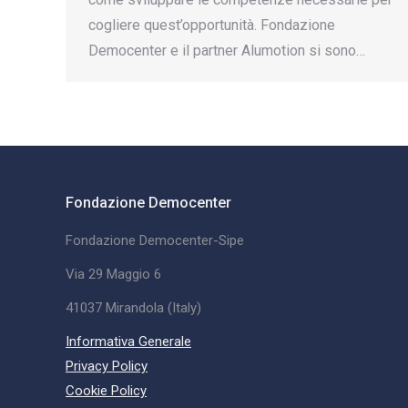
cogliere quest’opportunità. Fondazione
Democenter e il partner Alumotion si sono…
Fondazione Democenter
Fondazione Democenter-Sipe
Via 29 Maggio 6
41037 Mirandola (Italy)
Informativa Generale
Privacy Policy
Cookie Policy