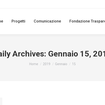
ne
Progetti
Comunicazione
Fondazione Traspar
aily Archives:
Gennaio 15, 20
You are here:
Home
2019
Gennaio
15