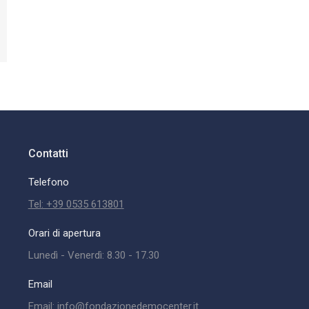
Contatti
Telefono
Tel: +39 0535 613801
Orari di apertura
Lunedì - Venerdì: 8.30 - 17.30
Email
Email: info@fondazionedemocenter.it