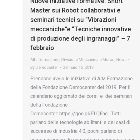
Nuove iniziative formative: Short
Master sui Robot collaborativi e
seminari tecnici su “Vibrazioni
meccaniche”e “Tecniche innovative
di produzione degli ingranaggi” – 7
febbraio
Alta formazione
,
Divisione Meccanica e Motori
,
News
By
Democenter
Gennaio 15, 2019
Prendono avvio le iniziative di Alta Formazione
della Fondazione Democenter del 2019. Per il
calendario aggiornato dei corsi e dei seminari
della Fondazione
Democenter: https://goo.gl/ELQEnc Tutti
parlano delle tecnologie abilitanti e dei casi di
successo di Industria 4.0, pochi parlano di
come sviluppare le competenze necessarie per