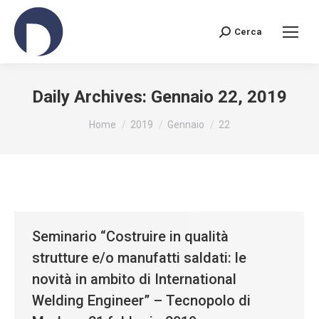
Cerca
Search:
Daily Archives:
Gennaio 22, 2019
You are here:
Home
2019
Gennaio
22
Seminario “Costruire in qualità
strutture e/o manufatti saldati: le
novità in ambito di International
Welding Engineer” – Tecnopolo di