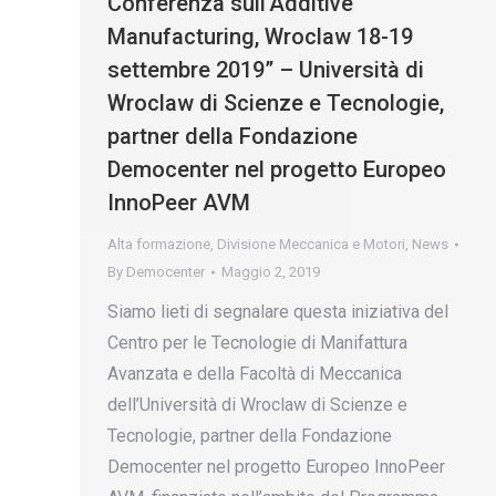
Conferenza sull’Additive
Manufacturing, Wroclaw 18-19
settembre 2019” – Università di
Wroclaw di Scienze e Tecnologie,
partner della Fondazione
Democenter nel progetto Europeo
InnoPeer AVM
Alta formazione
,
Divisione Meccanica e Motori
,
News
By
Democenter
Maggio 2, 2019
Siamo lieti di segnalare questa iniziativa del
Centro per le Tecnologie di Manifattura
Avanzata e della Facoltà di Meccanica
dell’Università di Wroclaw di Scienze e
Tecnologie, partner della Fondazione
Democenter nel progetto Europeo InnoPeer