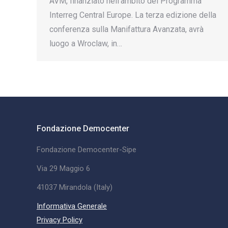
AVM, finanziato nell’ambito del Programma
Interreg Central Europe. La terza edizione della
conferenza sulla Manifattura Avanzata, avrà
luogo a Wroclaw, in…
Fondazione Democenter
Fondazione Democenter-Sipe
Via 29 Maggio 6
41037 Mirandola (Italy)
Informativa Generale
Privacy Policy