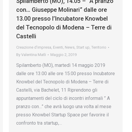
Spilamberto (MO), 14.05 – “A pranzo
con… Giuseppe Molinari” dalle ore
13.00 presso l’Incubatore Knowbel
del Tecnopolo di Modena – Terre di
Castelli
Creazione d’impresa
,
Eventi
,
News
,
Start up
,
Territorio
By
Valentina Matli
Maggio 2, 2019
Spilamberto (MO), martedì 14 maggio 2019
dalle ore 13.00 alle ore 15.00 presso Incubatore
Knowbel del Tecnopolo di Modena – Terre di
Castelli, via Bachelet, 11 Riprendono gli
appuntamenti del ciclo di incontri informali ” A
pranzo con…” che avrà luogo una volta al mese
presso Knowbel Startup Space per favorire il
confronto tra startup,…