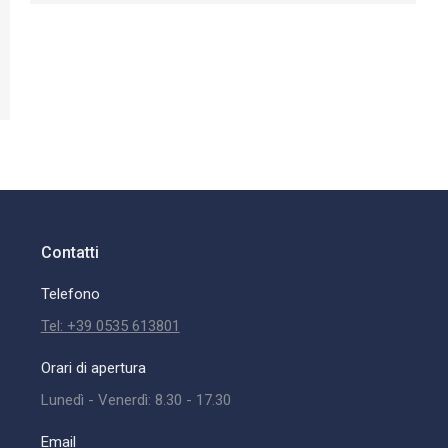
Contatti
Telefono
Tel: +39 0535 613801
Orari di apertura
Lunedì - Venerdì: 8.30 - 17.30
Email