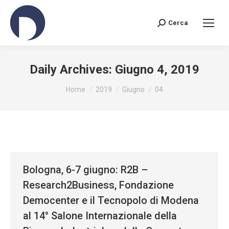
Cerca
Search:
Daily Archives:
Giugno 4, 2019
You are here:
Home
2019
Giugno
04
Bologna, 6-7 giugno: R2B –
Research2Business, Fondazione
Democenter e il Tecnopolo di Modena
al 14° Salone Internazionale della