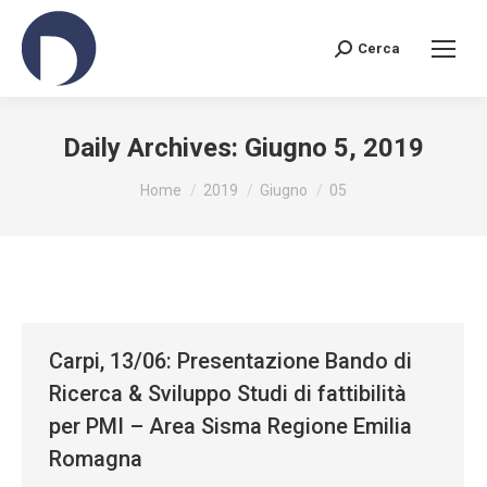
Cerca
Search:
Daily Archives:
Giugno 5, 2019
You are here:
Home
2019
Giugno
05
Carpi, 13/06: Presentazione Bando di
Ricerca & Sviluppo Studi di fattibilità
per PMI – Area Sisma Regione Emilia
Romagna