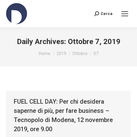
Cerca
Search:
Daily Archives:
Ottobre 7, 2019
You are here:
Home
2019
Ottobre
07
FUEL CELL DAY: Per chi desidera
saperne di più, per fare business –
Tecnopolo di Modena, 12 novembre
2019, ore 9.00