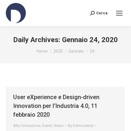
Cerca
Search:
Daily Archives:
Gennaio 24, 2020
You are here:
Home
2020
Gennaio
24
User eXperience e Design-driven
Innovation per l’Industria 4.0, 11
febbraio 2020
Alta formazione
,
Eventi
,
News
By
Democenter