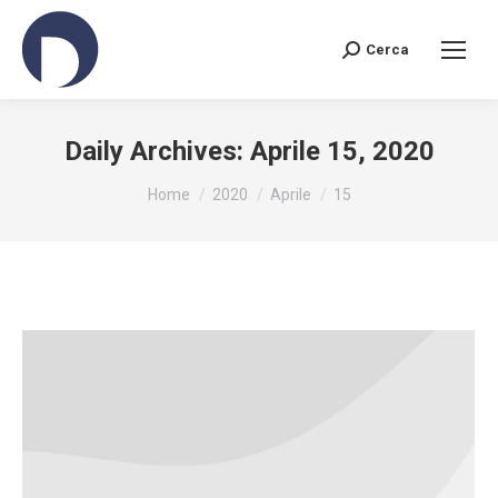
Cerca
Search:
Daily Archives:
Aprile 15, 2020
You are here:
Home
2020
Aprile
15