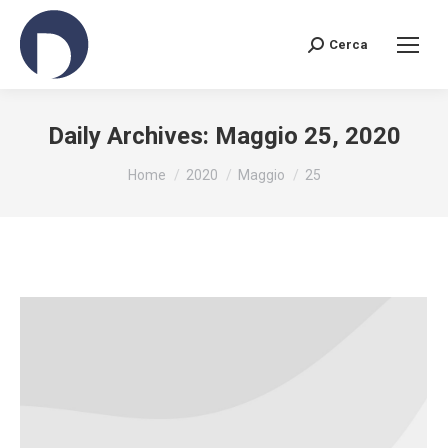
Cerca
Search:
Daily Archives:
Maggio 25, 2020
You are here:
Home
2020
Maggio
25