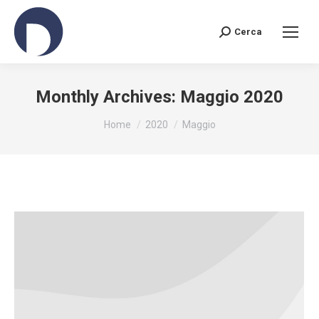
Cerca
Search:
Monthly Archives:
Maggio 2020
You are here:
Home
2020
Maggio