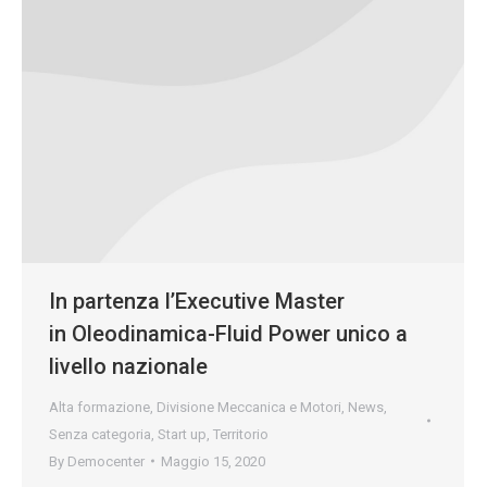
In partenza l’Executive Master
in Oleodinamica-Fluid Power unico a
livello nazionale
Alta formazione
,
Divisione Meccanica e Motori
,
News
,
Senza categoria
,
Start up
,
Territorio
By
Democenter
Maggio 15, 2020