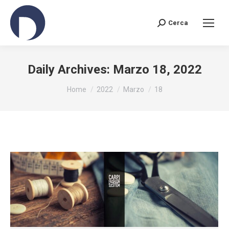
Cerca
Search:
Daily Archives:
Marzo 18, 2022
You are here:
Home
2022
Marzo
18