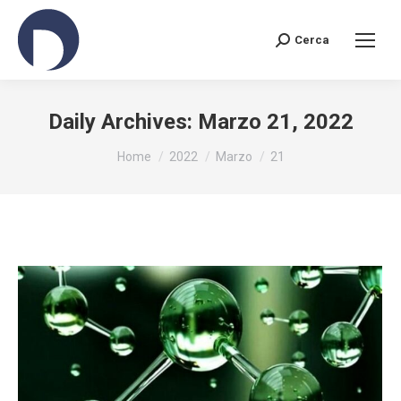
Cerca
Search:
Daily Archives:
Marzo 21, 2022
You are here:
Home
2022
Marzo
21