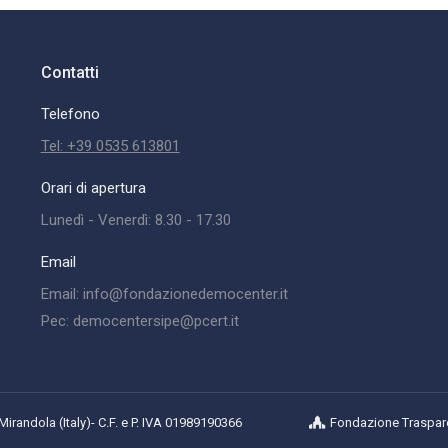
Contatti
Telefono
Tel: +39 0535 613801
Orari di apertura
Lunedì - Venerdì: 8.30 - 17.30
Email
Email: info@fondazionedemocenter.it
Pec: democentersipe@pcert.it
randola (Italy)- C.F. e P. IVA 01989190366
Fondazione Traspar