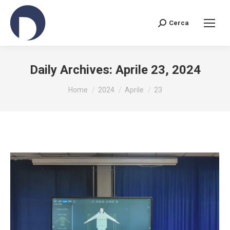
Cerca
Search:
Daily Archives:
Aprile 23, 2024
You are here:
Home
2024
Aprile
23