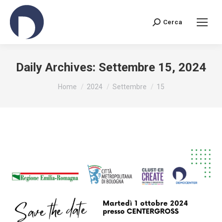
Cerca
Search:
Daily Archives:
Settembre 15, 2024
You are here:
Home
2024
Settembre
15