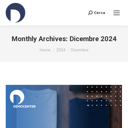
Cerca
Search:
Monthly Archives:
Dicembre 2024
You are here:
Home
2024
Dicembre