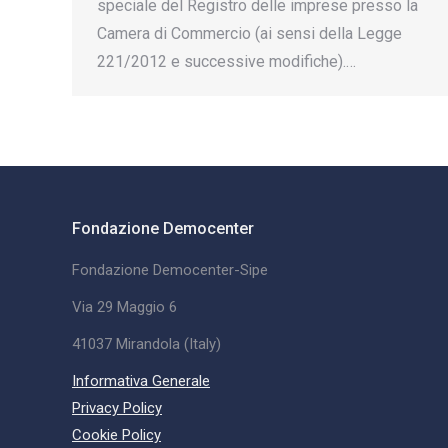
speciale del Registro delle imprese presso la
Camera di Commercio (ai sensi della Legge
221/2012 e successive modifiche).…
Fondazione Democenter
Fondazione Democenter-Sipe
Via 29 Maggio 6
41037 Mirandola (Italy)
Informativa Generale
Privacy Policy
Cookie Policy