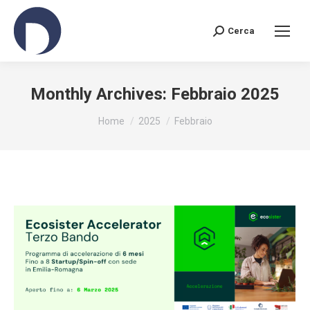
Cerca
Search:
Monthly Archives:
Febbraio 2025
You are here:
Home
2025
Febbraio