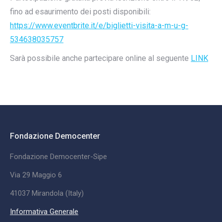
fino ad esaurimento dei posti disponibili:
https://www.eventbrite.it/e/biglietti-visita-a-m-u-g-
534638035757
Sarà possibile anche partecipare online al seguente
LINK
Fondazione Democenter
Fondazione Democenter-Sipe
Via 29 Maggio 6
41037 Mirandola (Italy)
Informativa Generale