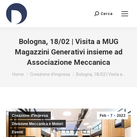
Cerca
Search:
Bologna, 18/02 | Visita a MUG
Magazzini Generativi insieme ad
Associazione Meccanica
You are here:
Home
Creazione d’impresa
Bologna, 18/02 | Visita a…
Creazione d’impresa
Feb
7
2023
Divisione Meccanica e Motori
Eventi