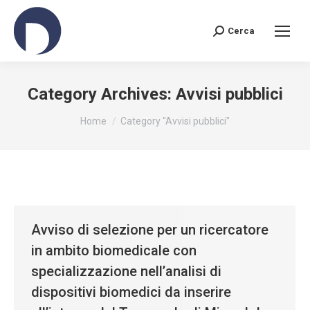
Cerca
Search:
Category Archives:
Avvisi pubblici
You are here:
Home
Category "Avvisi pubblici"
Avviso di selezione per un ricercatore
in ambito biomedicale con
specializzazione nell’analisi di
dispositivi biomedici da inserire