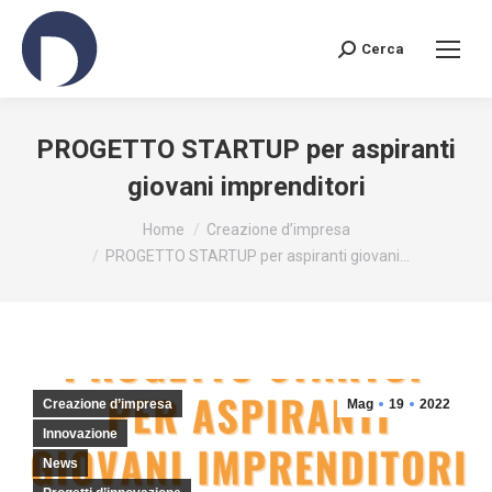
Cerca
Search:
PROGETTO STARTUP per aspiranti
giovani imprenditori
You are here:
Home
Creazione d’impresa
PROGETTO STARTUP per aspiranti giovani…
Creazione d’impresa
Mag
19
2022
Innovazione
News