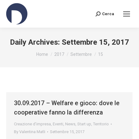
Cerca
Search:
Daily Archives:
Settembre 15, 2017
You are here:
Home
2017
Settembre
15
30.09.2017 – Welfare e gioco: dove le
cooperative fanno la differenza
Creazione d’impresa
,
Eventi
,
News
,
Start up
,
Territorio
By
Valentina Matli
Settembre 15, 2017