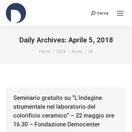
Cerca
Search:
Daily Archives:
Aprile 5, 2018
You are here:
Home
2018
Aprile
05
Seminario gratuito su “L’indagine
strumentale nel laboratorio del
colorificio ceramico” – 22 maggio ore
16.30 – Fondazione Democenter