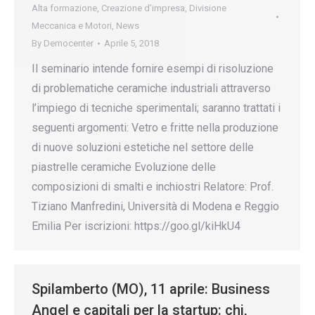
Alta formazione
,
Creazione d’impresa
,
Divisione
Meccanica e Motori
,
News
By
Democenter
Aprile 5, 2018
Il seminario intende fornire esempi di risoluzione
di problematiche ceramiche industriali attraverso
l’impiego di tecniche sperimentali; saranno trattati i
seguenti argomenti: Vetro e fritte nella produzione
di nuove soluzioni estetiche nel settore delle
piastrelle ceramiche Evoluzione delle
composizioni di smalti e inchiostri Relatore: Prof.
Tiziano Manfredini, Università di Modena e Reggio
Emilia Per iscrizioni: https://goo.gl/kiHkU4
Spilamberto (MO), 11 aprile: Business
Angel e capitali per la startup: chi,