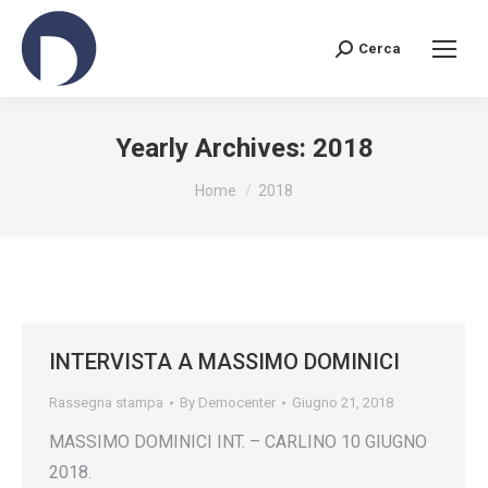
Cerca
Search:
Yearly Archives:
2018
You are here:
Home
2018
INTERVISTA A MASSIMO DOMINICI
Rassegna stampa
By
Democenter
Giugno 21, 2018
MASSIMO DOMINICI INT. – CARLINO 10 GIUGNO
2018.